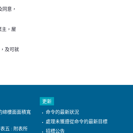
及同意，
業主，屋
年，及可就
更新
的總樓面面積寬
命令的最新狀況
處理未獲遵從命令的最新目標
表五 : 附表所
招標公告