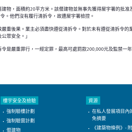
建物，面積約20平方米。該僭建物並無事先獲得屋宇署的批准
拆令。他們沒有履行清拆令，故遭屋宇署檢控。
致嚴重後果。業主必須盡快遵從清拆令。對於未有遵從清拆令的
及公眾安全。」
是嚴重罪行，一經定罪，最高可處罰款200,000元及監禁一
樓宇安全及檢驗
資源
強制驗樓計劃
在私人發展項目內
免摘要
強制驗窗計劃
《建築物條例》- 附
僭建物