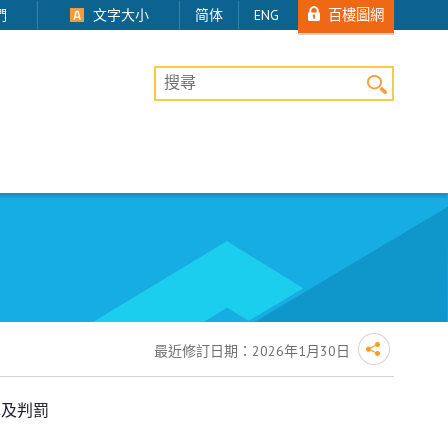
百樓圖網
們
文字大小
简体
ENG
桌上版網站搜尋
最近修訂日期：
2026年1月30日
罪及判罰