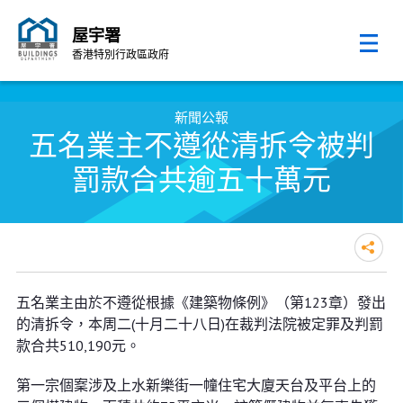
屋宇署
香港特別行政區政府
跳至內容的開始
新聞公報
五名業主不遵從清拆令被判
罰款合共逾五十萬元
五名業主不遵從清拆令被判罰款合
五名業主由於不遵從根據《建築物條例》（第123章）發出
共逾五十萬元
的清拆令，本周二(十月二十八日)在裁判法院被定罪及判罰
款合共510,190元。
第一宗個䅁涉及上水新樂街一幢住宅大廈天台及平台上的