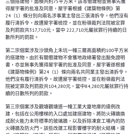
三個搭建物，面積共約75平方米。該等僭建物並無事先獲
得屋宇署的批准及同意，屋宇署根據《建築物條例》第
24（1）條分別向兩名涉事業主發出三張清拆令。他們沒有
履行清拆令，故遭屋宇署檢控，並在粉嶺裁判法院被定罪
及判罰款共317,710元，當中 222,710元屬就罪行持續的日
數所判的罰款。
第二宗個䅁涉及沙頭角上禾坑一幢三層高面積約100平方米
的搭建物。由於有關僭建物不會獲地政總署發出豁免證明
書，亦並無事先獲得屋宇署的批准及同意，屋宇署遂根據
《建築物條例》第24（1）條向兩名共同業主發出清拆令。
他們沒有履行清拆令，故遭屋宇署檢控，並在粉嶺裁判法
院被定罪及判罰款共104,280元，當中84,280元屬就罪行持
續的日數所判的罰款。
第三宗個案涉及觀塘觀塘道一幢工業大廈地庫的違例改
建，包括在公用樓梯的入口處加建搭建物、將防火磚牆換
成耐火能力未符標準的玻璃牆，以及拆除凍倉工場內的防
火磚牆及防火門。該些改建工程影響樓宇的耐火結構，違