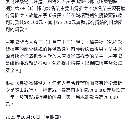
反《建築物（建造）規例》。屋宇署遂根據《建築物條
例》第24（1）條向該名業主發出清拆令。該名業主沒有履
行清拆令，故遭屋宇署檢控，並在觀塘裁判法院被定罪及
判罰款共88,200元，當中53,200元屬就罪行持續的日數所
判的罰款。
屋宇署發言人今日（十月三十日）說：「僭建物（包括影
響樓宇的耐火結構的違例改建）可導致嚴重後果。業主必
須盡快遵從清拆令。對於未有遵從清拆令的業主，屋宇署
會繼續採取執法行動，包括提出檢控，以保障樓宇及公眾
安全。」
根據《建築物條例》，任何人無合理辯解而沒有遵從清拆
令是嚴重罪行，一經定罪，最高可處罰款200,000元及監禁
一年，及可就罪行持續的每一天，另處罰款最高20,000
元。
2025年10月30日（星期四）