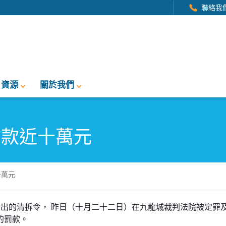
聯絡我
資源
關於我們
罰款近十萬元
十萬元
元
發出的清拆令， 昨日（十月二十二日）在九龍城裁判法院被定罪
判的罰款。