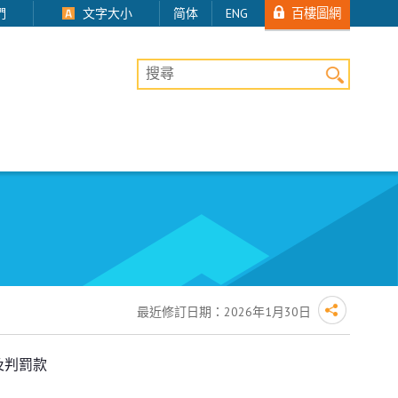
百樓圖網
們
文字大小
简体
ENG
桌上版網站搜尋
最近修訂日期：
2026年1月30日
及判罰款