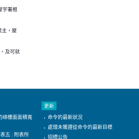
屋宇署根
業主，屋
年，及可就
更新
的總樓面面積寬
命令的最新狀況
處理未獲遵從命令的最新目標
表五 : 附表所
招標公告