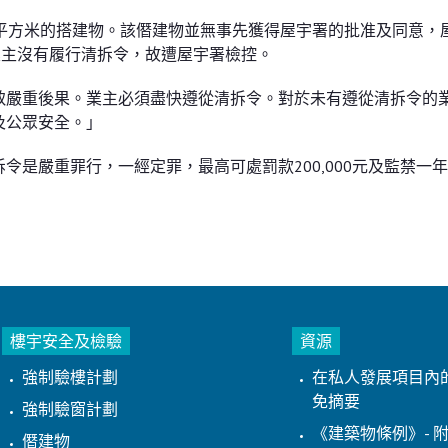
平方米的搭建物。該僭建物並無事先獲得屋宇署的批准及同意，
業主沒有履行清拆令，故遭屋宇署檢控。
致嚴重後果。業主必須盡快遵從清拆令。對於未有遵從清拆令的
及公眾安全。」
是嚴重罪行，一經定罪，最高可處罰款200,000元及監禁一
樓宇安全及檢驗
資源
強制驗樓計劃
在私人發展項目內
免摘要
強制驗窗計劃
《建築物條例》- 附
僭建物