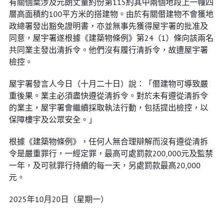
有關個䅁涉及元朗丈量約份第115約其中兩個地段上一幢四
層高面積約100平方米的搭建物。由於有關僭建物不會獲地
政總署發出豁免證明書，亦並無事先獲得屋宇署的批准及
同意，屋宇署遂根據《建築物條例》第24（1）條向該兩名
共同業主發出清拆令。他們沒有履行清拆令，故遭屋宇署
檢控。
屋宇署發言人今日（十月二十日）說：「僭建物可導致嚴
重後果。業主必須盡快遵從清拆令。對於未有遵從清拆令
的業主，屋宇署會繼續採取執法行動，包括提出檢控，以
保障樓宇及公眾安全。」
根據《建築物條例》，任何人無合理辯解而沒有遵從清拆
令是嚴重罪行，一經定罪，最高可處罰款200,000元及監禁
一年，及可就罪行持續的每一天，另處罰款最高20,000
元。
2025年10月20日（星期一）