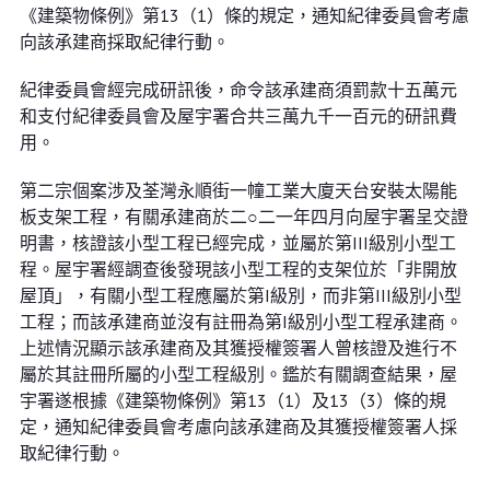
《建築物條例》第13（1）條的規定，通知紀律委員會考慮
向該承建商採取紀律行動。
紀律委員會經完成研訊後，命令該承建商須罰款十五萬元
和支付紀律委員會及屋宇署合共三萬九千一百元的研訊費
用。
第二宗個案涉及荃灣永順街一幢工業大廈天台安裝太陽能
板支架工程，有關承建商於二○二一年四月向屋宇署呈交證
明書，核證該小型工程已經完成，並屬於第III級別小型工
程。屋宇署經調查後發現該小型工程的支架位於「非開放
屋頂」，有關小型工程應屬於第I級別，而非第III級別小型
工程；而該承建商並沒有註冊為第I級別小型工程承建商。
上述情況顯示該承建商及其獲授權簽署人曾核證及進行不
屬於其註冊所屬的小型工程級別。鑑於有關調查結果，屋
宇署遂根據《建築物條例》第13（1）及13（3）條的規
定，通知紀律委員會考慮向該承建商及其獲授權簽署人採
取紀律行動。