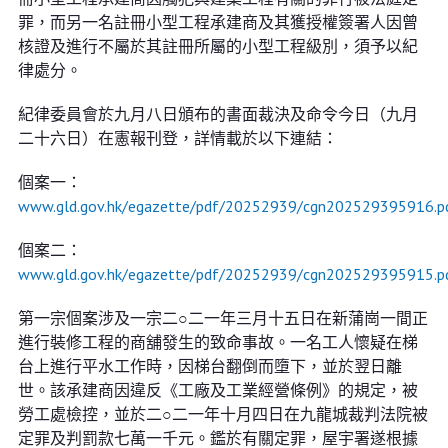
罪，而另一名註冊小型工程承建商及其獲授權簽署人因曾
核證及進行不屬於其註冊所屬的小型工程級別，須予以紀
律處分。
紀律委員會於九月八日頒布的書面裁決及命令今日（九月
二十六日）在憲報刊登，詳情載於以下連結：
個案一：
www.gld.gov.hk/egazette/pdf/20252939/cgn202529395916.p
個案二：
www.gld.gov.hk/egazette/pdf/20252939/cgn202529395915.p
第一宗個案涉及一宗二○二一年三月十五日在新蒲崗一間正
進行裝修工程的商舖發生的致命事故。一名工人懷疑在梯
台上進行平水工作時，因梯台翻倒而墮下，並於翌日離
世。該承建商因違反《工廠及工業經營條例》的規定，被
勞工處檢控，並於二○二一年十月四日在九龍城裁判法院被
定罪及判罰款七萬一千元。鑑於有關定罪，屋宇署遂根據