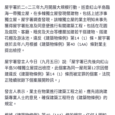
屋宇署於二○二三年九月開展大規模行動，巡查紅山半島臨
海一帶獨立屋，在多幢獨立屋發現僭建物，包括上述涉事
獨立屋。屋宇署調查發現，該幢獨立屋的業主明知未事先
獲得屋宇署批准及同意便進行有關建築工程，包括在花園
及庭院、客廳、睡房及天台等樓層加建若干搭建物、搭建
花棚及游泳池，違反《建築物條例》第14（1）條。屋宇署
遂於去年八月根據《建築物條例》第40（1AA）條對業主
提出檢控。
屋宇署發言人今日（九月五日）說:「屋宇署已先後向紅山
半島30幢獨立屋提出檢控，此個案為同一屋苑第12宗因僭
建違反《建築物條例》第14（1）條而被定罪的個案，法院
正陸續就餘下個案展開聆訊。」
發言人表示，業主在物業進行建築工程之前，應先諮詢建
築專業人士的意見，確保建築工程符合《建築物條例》的
規定。