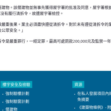
搭建物。該僭建物並無事先獲得屋宇署的批准及同意，屋宇署根
們沒有履行清拆令，故遭屋宇署檢控。
致嚴重後果。業主必須盡快遵從清拆令。對於未有遵從清拆令的
及公眾安全。」
是嚴重罪行，一經定罪，最高可處罰款200,000元及監禁一
樓宇安全及檢驗
資源
強制驗樓計劃
在私人發展項目內
免摘要
強制驗窗計劃
《建築物條例》- 附
僭建物