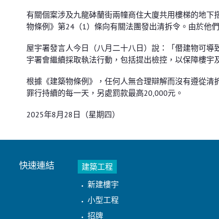
有關個䅁涉及九龍砵蘭街兩幢商住大廈共用樓梯的地下
物條例》第24（1）條向有關法團發出清拆令。由於他
屋宇署發言人今日（八月二十八日）說：「僭建物可導
宇署會繼續採取執法行動，包括提出檢控，以保障樓宇
根據《建築物條例》，任何人無合理辯解而沒有遵從清拆令
罪行持續的每一天，另處罰款最高20,000元。
2025年8月28日（星期四）
快速連結
建築工程
新建樓宇
小型工程
招牌