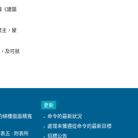
據《建築
業主，屋
年，及可就
更新
的總樓面面積寬
命令的最新狀況
處理未獲遵從命令的最新目標
表五 : 附表所
招標公告