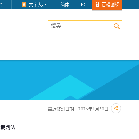
百樓圖網
們
文字大小
简体
ENG
桌上版網站搜尋
最近修訂日期：
2026年1月30日
城裁判法