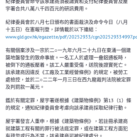
紀律委員會命令該承建商須被譴責和支付紀律委員會及屋
宇署合共八萬八千四百元的研訊費用。
紀律委員會於八月七日頒布的書面裁決及命令今日（八月
十五日）在憲報刊登，詳情載於以下連結：
www.gld.gov.hk/egazette/pdf/20252933/cgn202529334997.p
有關個案涉及一宗於二○一九年六月二十九日在東涌一個建
築地盤發生的致命事故。一名工人於處理一叠鋁通板時，
被倒下的通板壓着。該工人嚴重受傷，送院後證實死亡。
該承建商因違反《工廠及工業經營條例》的規定，被勞工
處檢控，並於二○二二年一月三日在西九龍裁判法院被定罪
及判罰款一萬元。
鑑於有關定罪，屋宇署遂根據《建築物條例》第13（1）條
的規定，通知紀律委員會考慮向該承建商採取紀律行動。
屋宇署發言人重申，根據《建築物條例》，若註冊承建商
就建築工程有關的罪行被法庭定罪，或在建築工程方面犯
有疏忽或行為不當，該承建商可被紀律處分。