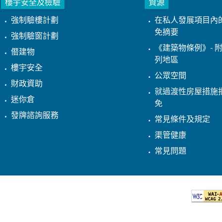
樓宇安全及檢驗
資源
強制驗樓計劃
在私人發展項目內
免摘要
強制驗窗計劃
《建築物條例》- 附
僭建物
列地區
樓宇安全
公眾空間
財政資助
就過渡性房屋措施
迷你倉
免
發牌諮詢服務
常見條件及規定
渠管健康
常見問題