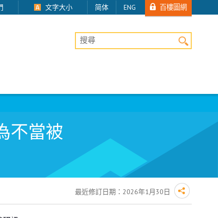
百樓圖網
們
文字大小
简体
ENG
桌上版網站搜尋
為不當被
最近修訂日期：
2026年1月30日