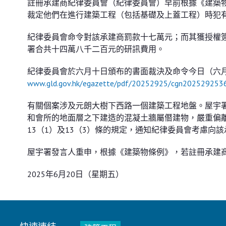
註冊承建商紀律委員會（紀律委員會）早前根據《建築
裁定他們在進行建築工程（包括基礎及上蓋工程）時犯
紀律委員會命令對該承建商罰款十七萬元；而其獲授權
署合共十四萬八千二百元的研訊費用。
紀律委員會於六月十日頒布的書面裁決及命令今日（六
www.gld.gov.hk/egazette/pdf/20252925/cgn202529253
有關個案涉及元朗大樹下西路一個建築工程地盤。屋宇
和會所的地面層之下建造的混凝土牆屬僭建物，嚴重偏
13（1）及13（3）條的規定，通知紀律委員會考慮向
屋宇署發言人重申，根據《建築物條例》，若註冊承建
2025年6月20日（星期五）