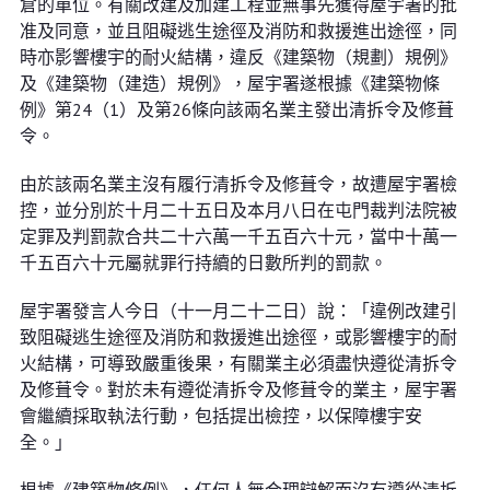
倉的單位。有關改建及加建工程並無事先獲得屋宇署的批
准及同意，並且阻礙逃生途徑及消防和救援進出途徑，同
時亦影響樓宇的耐火結構，違反《建築物（規劃）規例》
及《建築物（建造）規例》，屋宇署遂根據《建築物條
例》第24（1）及第26條向該兩名業主發出清拆令及修葺
令。
由於該兩名業主沒有履行清拆令及修葺令，故遭屋宇署檢
控，並分別於十月二十五日及本月八日在屯門裁判法院被
定罪及判罰款合共二十六萬一千五百六十元，當中十萬一
千五百六十元屬就罪行持續的日數所判的罰款。
屋宇署發言人今日（十一月二十二日）說：「違例改建引
致阻礙逃生途徑及消防和救援進出途徑，或影響樓宇的耐
火結構，可導致嚴重後果，有關業主必須盡快遵從清拆令
及修葺令。對於未有遵從清拆令及修葺令的業主，屋宇署
會繼續採取執法行動，包括提出檢控，以保障樓宇安
全。」