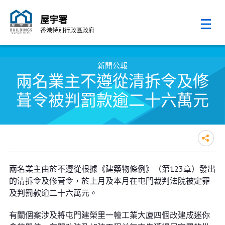
屋宇署
香港特別行政區政府
跳至內容的開始
新聞公報
兩名業主不遵從清拆令及修
葺令被判罰款逾二十六萬元
兩名業主不遵從清拆令及修葺令被
兩名業主由於不遵從根據《建築物條例》（第123章）發出
判罰款逾二十六萬元
的清拆令及修葺令，於上月及本月在屯門裁判法院被定罪
及判罰款逾二十六萬元。
有關個案涉及將屯門建榮里一幢工業大廈四個改建成迷你