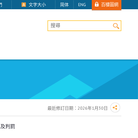
百樓圖網
們
文字大小
简体
ENG
桌上版網站搜尋
最近修訂日期：
2026年1月30日
罪及判罰