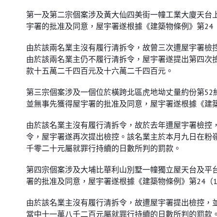
第一及第二宗個案涉及黃大仙四美街一幢工業大廈天台上
宇署的批准及同意，屋宇署遂根據《建築物條例》第24
由於該兩名業主沒有履行清拆令，故曾三次遭屋宇署檢
由於該兩名業主仍不履行清拆令，屋宇署遂提出第四次
款十五萬二千四百元及十六萬二千四百元。
第三宗個案涉及一個位於橫跨北區虎地坳丈量約份第52約
並無事先獲得屋宇署的批准及同意，屋宇署遂根據《建築
由於該名業主沒有履行清拆令，故於去年遭屋宇署檢控
令，屋宇署遂再次提出檢控。該名業主於本月九日在粉
千零二十元屬就罪行持續的日數所判的罰款。
第四宗個案涉及大埔比華利山別墅一幢獨立屋天台及平台
署的批准及同意，屋宇署遂根據《建築物條例》第24（
由於該名業主沒有履行清拆令，故遭屋宇署提出檢控，
當中十一萬八千二百元屬就罪行持續的日數所判的罰款