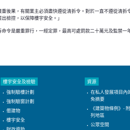
嚴重後果，有關業主必須盡快遵從清拆令。對於一直不遵從清拆
提出檢控，以保障樓宇安全。」
拆命令是嚴重罪行，一經定罪，最高可處罰款二十萬元及監禁一
樓宇安全及檢驗
資源
強制驗樓計劃
在私人發展項目內
免摘要
強制驗窗計劃
《建築物條例》- 附
僭建物
列地區
樓宇安全
公眾空間
財政資助