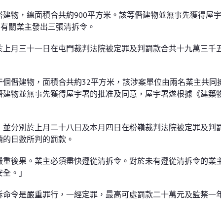
建物，總面積合共約900平方米。該等僭建物並無事先獲得屋
向有關業主發出三張清拆令。
於上月三十一日在屯門裁判法院被定罪及判罰款合共十九萬三千
個僭建物，面積合共約32平方米，該涉案單位由兩名業主共同
僭建物並無事先獲得屋宇署的批准及同意，屋宇署遂根據《建築
，並分別於上月二十八日及本月四日在粉嶺裁判法院被定罪及判
續的日數所判的罰款。
嚴重後果。業主必須盡快遵從清拆令。對於未有遵從清拆令的業
安全。」
拆命令是嚴重罪行，一經定罪，最高可處罰款二十萬元及監禁一