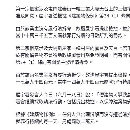
第一宗個案涉及屯門建泰街一幢工業大廈天台上的三個搭
准及同意，屋宇署遂根據《建築物條例》第24（1）條
由於該業主沒有履行清拆令，故遭屋宇署提出檢控，並
當中十萬三千五百元屬就罪行持續的日數所判的罰款。
第二宗個案涉及大埔新屋家一幢村屋的露台及天台上若干
於有關僭建物不會獲地政總署發出豁免證明書，而有關
第24（1）條向有關業主發出清拆令。
由於該兩名業主沒有履行清拆令，故遭屋宇署提出檢控
十七萬九千四百元，當中十四萬九千四百元屬就罪行持
屋宇署發言人今日（六月十八日）說：「僭建物可導致
署會繼續採取執法行動，包括提出檢控，以保障建築物
根據《建築物條例》，任何人無合理辯解而沒有遵從清
就罪行持續的每一天，另處罰款二萬元。