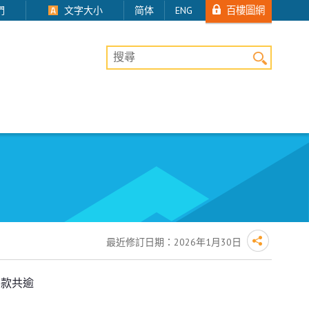
百樓圖網
們
文字大小
简体
ENG
桌上版網站搜尋
最近修訂日期：
2026年1月30日
罰款共逾