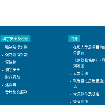
樓宇安全及檢驗
資源
強制驗樓計劃
在私人發展項目內
免摘要
強制驗窗計劃
《建築物條例》- 附
僭建物
列地區
樓宇安全
公眾空間
財政資助
就過渡性房屋措施
迷你倉
免
發牌諮詢服務
常見條件及規定
渠管健康