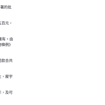
宇署的批
五百元，
擁有。由
物條例》
罰款合共
主，屋宇
年，及可