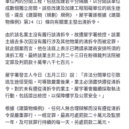
單位內的分間工程，包括加建若干分隔牆，以分間該單位
成數個獨立房間。該些改建及加建工程阻礙單位的逃生途
徑，違反《建築物（規劃）規例》，屋宇署遂根據《建築
物條例》第24（1）條向有關業主發出清拆令。
由於該名業主沒有履行該清拆令，故遭屋宇署檢控。該業
主過去多次因沒有履行涉及其他物業的清拆令而被定罪。
就此個案而言，他在法庭上表示已聘請承建商安排所須的
清拆工程，最終該業主於上月二十三日在粉嶺裁判法院被
定罪及判罰款十萬零八千七百元。
屋宇署發言人今日（五月三日）說：「非法分間單位引致
逃生途徑受阻，可導致嚴重後果，業主必須盡快遵從清拆
令。對於未有遵從清拆令的業主，屋宇署會繼續採取執法
行動，包括提出檢控，以保障樓宇及公眾安全。」
根據《建築物條例》，任何人無合理辯解而沒有遵從清拆
令是嚴重罪行，一經定罪，最高可處罰款二十萬元及監禁
一年，及可就罪行持續的每一天，另處罰款二萬元。