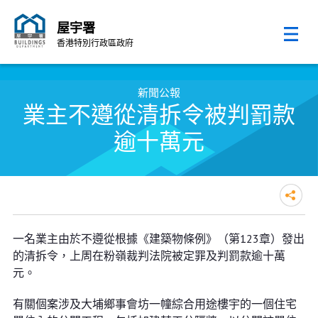
屋宇署
香港特別行政區政府
跳至內容的開始
新聞公報
業主不遵從清拆令被判罰款
逾十萬元
業主不遵從清拆令被判罰款逾十萬
一名業主由於不遵從根據《建築物條例》（第123章）發出
元
的清拆令，上周在粉嶺裁判法院被定罪及判罰款逾十萬
元。
有關個案涉及大埔鄉事會坊一幢綜合用途樓宇的一個住宅