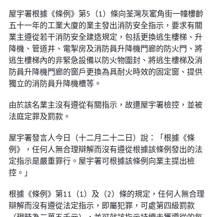
屋宇署根據《條例》第5（1）條向荃灣灰窰角街一幢樓齡
五十一年的工業大廈的業主發出消防安全指示，要求有關
業主遵從若干消防安全建造規定，包括更換逃生樓梯、升
降機、管道井、電掣房及消防員升降機門廊的防火門、將
逃生樓梯內的非緊急設備以防火物圍封、將逃生樓梯及消
防員升降機門廊的窗戶更換為具耐火時效的固定窗、提供
獨立的消防員升降機槽等。
由於該名業主沒有遵從有關指示，故遭屋宇署檢控，並被
法庭定罪及罰款。
屋宇署發言人今日（十二月二十二日）說：「根據《條
例》，任何人無合理辯解而沒有遵從根據該條例發出的法
定指示是嚴重罪行。屋宇署可根據該條例向業主提出檢
控。」
根據《條例》第11（1）及（2）條的規定，任何人無合理
辯解而沒有遵從法定指示，即屬犯罪，可處第四級罰款