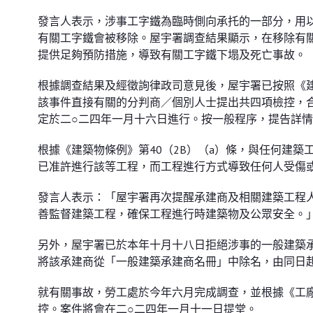
發言人表示，涉事工字鐵為臨時側向承托的一部分，用
有關工字鐵會被移除。屋宇署調查結果顯示，在移除有
提供足夠預防措施，導致有關工字鐵下塌及死亡事故。
根據調查結果及經徵詢律政司意見後，屋宇署已按照《建
該事件直接有關的分判商／個別人士提出共四項檢控，
定於二○二四年一月十六日進行。按一般程序，提告詳
根據《建築物條例》第40（2B）（a）條，與任何建
已准許進行該等工程，而工程進行方式導致任何人受傷
發言人表示：「屋宇署再次提醒承建商及相關建築工程
善監督建築工程，確保工程進行時建築物及公眾安全。
另外，屋宇署已於本年十月十八日拒絕涉事的一般建築
將該承建商從「一般建築承建商名冊」中除名，由同日
就有關事故，勞工處於今年六月完成調查，並根據《工
控。案件將會在二○二四年一月十一日提堂。