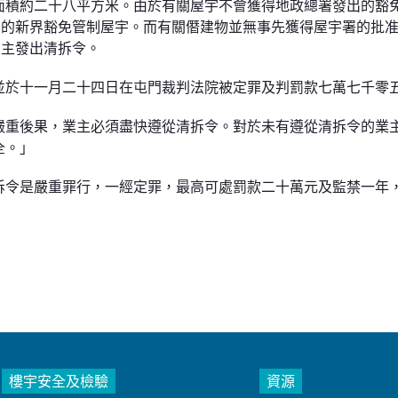
面積約二十八平方米。由於有關屋宇不會獲得地政總署發出的豁
）的新界豁免管制屋宇。而有關僭建物並無事先獲得屋宇署的批
業主發出清拆令。
並於十一月二十四日在屯門裁判法院被定罪及判罰款七萬七千零
嚴重後果，業主必須盡快遵從清拆令。對於未有遵從清拆令的業
全。」
拆令是嚴重罪行，一經定罪，最高可處罰款二十萬元及監禁一年
樓宇安全及檢驗
資源