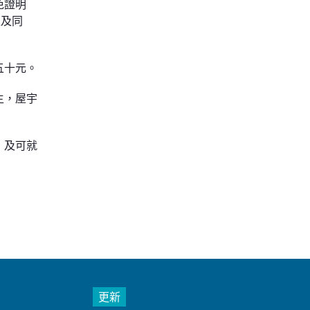
免證明
准及同
五十元。
主，屋宇
，及可就
更新