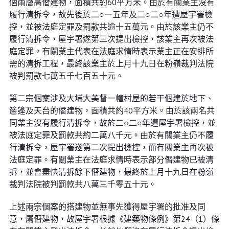
個兩層高僭建物，面積共約60平方米。由於有關業主沒有
履行清拆令，故先後於二○一五年及二○二○年遭屋宇署檢
控，並被法庭定罪及罰款共逾十五萬元。由於該業主仍不
履行清拆令，屋宇署遂第三次提出檢控，該業主再次被法
庭定罪。有關業主代表在法庭求情時表示業主正在安排所
需的清拆工程，最終該業主於上月十九日在粉嶺裁判法院
被判罰款七萬五千七百五十元。
第二宗個案涉及大埔大美督一幢村屋的若干個建於地下、
簷篷及天台的僭建物，面積共約40平方米。由於該兩名共
同業主沒有履行清拆令，故於二○二○年遭屋宇署檢控，並
被法庭定罪及罰款共約二萬八千元。由於有關業主仍不履
行清拆令，屋宇署遂第二次提出檢控，而有關業主再次被
法庭定罪。有關業主在法庭求情時表示部分僭建物已被清
拆，並會盡快清拆餘下僭建物，最終於上月十九日在粉嶺
裁判法院被判罰款共八萬三千零五十元。
上述兩宗個案的搭建物並無事先獲得屋宇署的批准及同
意，屬僭建物，故屋宇署根據《建築物條例》第24（1）條