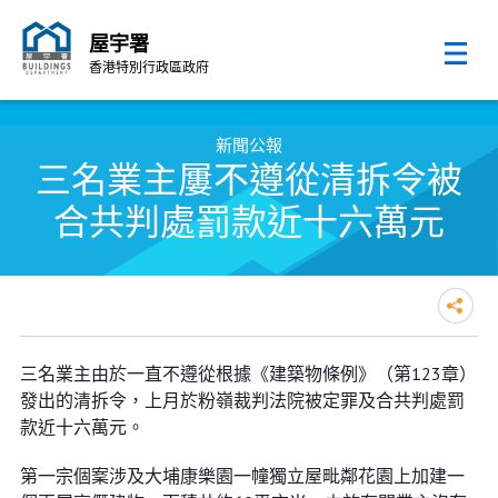
屋宇署
香港特別行政區政府
跳至內容的開始
新聞公報
三名業主屢不遵從清拆令被
合共判處罰款近十六萬元
三名業主屢不遵從清拆令被合共判
三名業主由於一直不遵從根據《建築物條例》（第123章）
處罰款近十六萬元
發出的清拆令，上月於粉嶺裁判法院被定罪及合共判處罰
款近十六萬元。
第一宗個䅁涉及大埔康樂園一幢獨立屋毗鄰花園上加建一