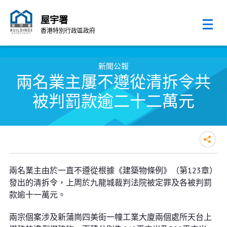
屋宇署
香港特別行政區政府
跳至內容的開始
新聞公報
兩名業主屢不遵從清拆令共
被判罰款逾二十二萬元
兩名業主屢不遵從清拆令共被判罰
兩名業主由於一直不遵從根據《建築物條例》（第123章）
款逾二十二萬元
發出的清拆令，上周於九龍城裁判法院被定罪及各被判罰
款逾十一萬元。
兩宗個案涉及新蒲崗四美街一幢工業大廈兩個處所天台上