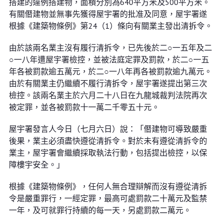
搭建的違例搭建物，面積分別為640平方米及500平方米。
有關僭建物並無事先獲得屋宇署的批准及同意，屋宇署遂
根據《建築物條例》第24（1）條向有關業主發出清拆令。
由於該兩名業主沒有履行清拆令，已先後於二○一五年及二
○一八年遭屋宇署檢控，並被法庭定罪及罰款，於二○一五
年各被罰款逾五萬元，於二○一八年再各被罰款逾九萬元。
由於有關業主仍繼續不履行清拆令，屋宇署遂提出第三次
檢控。該兩名業主於六月二十八日在九龍城裁判法院再次
被定罪，並各被罰款十一萬二千零五十元。
屋宇署發言人今日（七月六日）說：「僭建物可導致嚴重
後果，業主必須盡快遵從清拆令。對於未有遵從清拆令的
業主，屋宇署會繼續採取執法行動，包括提出檢控，以保
障樓宇安全。」
根據《建築物條例》，任何人無合理辯解而沒有遵從清拆
令是嚴重罪行，一經定罪，最高可處罰款二十萬元及監禁
一年，及可就罪行持續的每一天，另處罰款二萬元。