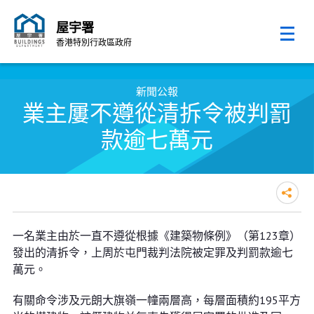
屋宇署
香港特別行政區政府
跳至內容的開始
新聞公報
業主屢不遵從清拆令被判罰
款逾七萬元
業主屢不遵從清拆令被判罰款逾七
一名業主由於一直不遵從根據《建築物條例》（第123章）
萬元
發出的清拆令，上周於屯門裁判法院被定罪及判罰款逾七
萬元。
有關命令涉及元朗大旗嶺一幢兩層高，每層面積約195平方