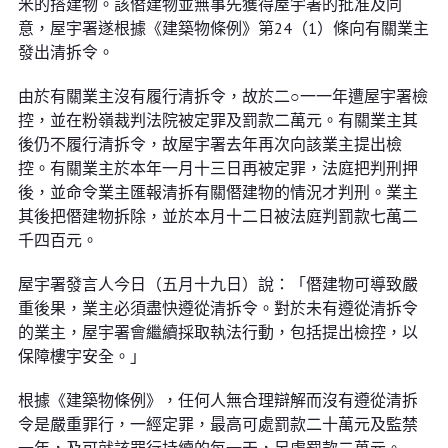
米的搭建物。該僭建物並無事先獲得屋宇署的批准及同
意，屋宇署遂根據《建築物條例》第24（1）條向有關業主
發出清拆令。
由於有關業主沒有履行清拆令，故於二○一一年遭屋宇署檢
控，並在粉嶺裁判法院被定罪及罰款二萬元。有關業主其
後仍不履行清拆令，故屋宇署去年再次向該業主提出檢
控。有關業主於本年一月十三日再被定罪，法庭把判刑押
後，並命令業主匯報清拆有關僭建物的情況才判刑。業主
其後把僭建物拆除，並於本月十二日被法庭判罰款七萬二
千四百元。
屋宇署發言人今日（五月十九日）說：「僭建物可導致嚴
重後果，業主必須盡快遵從清拆令。對於未有遵從清拆令
的業主，屋宇署會繼續採取執法行動，包括提出檢控，以
保障樓宇安全。」
根據《建築物條例》，任何人無合理辯解而沒有遵從清拆
令是嚴重罪行，一經定罪，最高可處罰款二十萬元及監禁