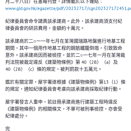
月二十八日）在憲報刊登，詳情載於以下連結：
www.gld.gov.hk/egazette/pdf/20232717/cgn202327172451.p
紀律委員會命令譴責該承建商。此外，該承建商須支付紀
律委員會的研訊費用，金額約十萬元。
該承建商於二○一一年七月在荃灣國瑞路地盤進行地基工程
期間，其中一個用作地基工程的鋼筋鐵籠倒塌，引致致命
意外。該承建商因而被檢控，並於二○一七年一月在荃灣裁
判法院被裁定違反《建築物條例》第 40（2B）（a）及
40（2B）（c）條的規定，被判罰款十五萬元。
鑑於有關定罪，屋宇署遂根據《建築物條例》第13（1）條
的規定，通知紀律委員會考慮向該承建商採取紀律行動。
屋宇署發言人重申，若註冊承建商進行建築工程時違反
《建築物條例》的相關條文，不單可被刑事檢控，亦會受
紀律處分。
完