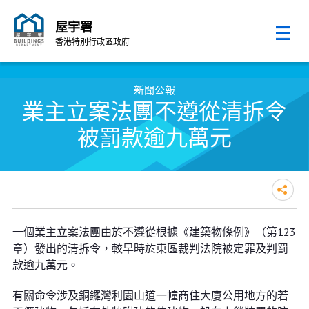
屋宇署
香港特別行政區政府
跳至內容的開始
新聞公報
業主立案法團不遵從清拆令
被罰款逾九萬元
業主立案法團不遵從清拆令被罰款
一個業主立案法團由於不遵從根據《建築物條例》（第123
逾九萬元
章）發出的清拆令，較早時於東區裁判法院被定罪及判罰
款逾九萬元。
有關命令涉及銅鑼灣利園山道一幢商住大廈公用地方的若