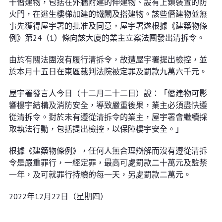
干僭建物，包括在外牆附建的伸建物、設有上鎖裝置的防
火門，在逃生樓梯加建的鐵閘及搭建物。該些僭建物並無
事先獲得屋宇署的批准及同意，屋宇署遂根據《建築物條
例》第24（1）條向該大廈的業主立案法團發出清拆令。
由於有關法團沒有履行清拆令，故遭屋宇署提出檢控，並
於本月十五日在東區裁判法院被定罪及罰款九萬六千元。
屋宇署發言人今日（十二月二十二日）說：「僭建物可影
響樓宇結構及消防安全，導致嚴重後果，業主必須盡快遵
從清拆令。對於未有遵從清拆令的業主，屋宇署會繼續採
取執法行動，包括提出檢控，以保障樓宇安全。」
根據《建築物條例》，任何人無合理辯解而沒有遵從清拆
令是嚴重罪行，一經定罪，最高可處罰款二十萬元及監禁
一年，及可就罪行持續的每一天，另處罰款二萬元。
2022年12月22日（星期四）