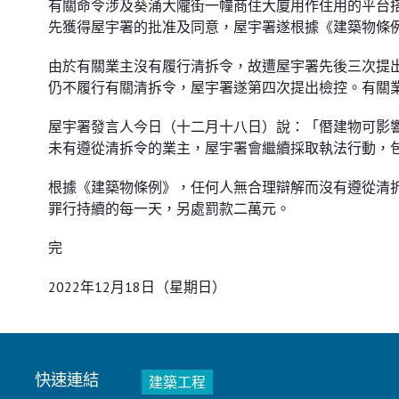
有關命令涉及葵涌大隴街一幢商住大廈用作住用的平台搭
先獲得屋宇署的批准及同意，屋宇署遂根據《建築物條例
由於有關業主沒有履行清拆令，故遭屋宇署先後三次提
仍不履行有關清拆令，屋宇署遂第四次提出檢控。有關
屋宇署發言人今日（十二月十八日）說：「僭建物可影
未有遵從清拆令的業主，屋宇署會繼續採取執法行動，
根據《建築物條例》，任何人無合理辯解而沒有遵從清
罪行持續的每一天，另處罰款二萬元。
完
2022年12月18日（星期日）
快速連結
建築工程