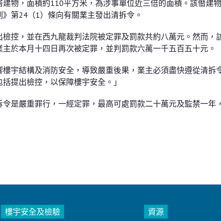
建物，面積約110平方米，為涉事單位近三倍的面積。該僭建
》第24（1）條向有關業主發出清拆令。
出檢控，並在西九龍裁判法院被定罪及罰款共約八萬元。然而，
業主於本月十四日再次被定罪，並判罰款六萬一千五百五十元。
響樓宇結構及消防安全，導致嚴重後果，業主必須盡快遵從清拆
包括提出檢控，以保障樓宇安全。」
拆令是嚴重罪行，一經定罪，最高可處罰款二十萬元及監禁一年
樓宇安全及檢驗
資源