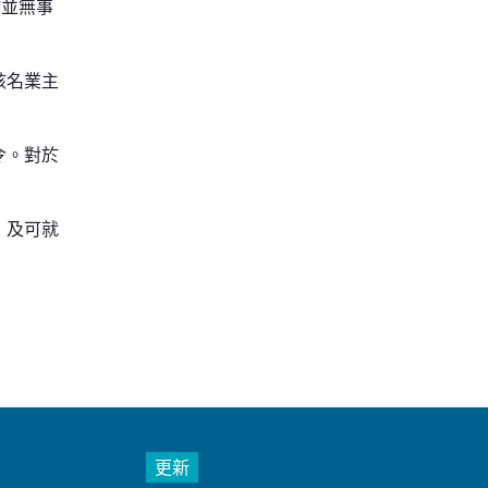
物並無事
該名業主
令。對於
，及可就
更新