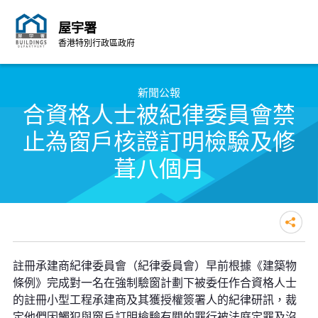
屋宇署
香港特別行政區政府
跳至內容的開始
新聞公報
合資格人士被紀律委員會禁
止為窗戶核證訂明檢驗及修
葺八個月
合資格人士被紀律委員會禁止為窗
註冊承建商紀律委員會（紀律委員會）早前根據《建築物
戶核證訂明檢驗及修葺八個月
條例》完成對一名在強制驗窗計劃下被委任作合資格人士
的註冊小型工程承建商及其獲授權簽署人的紀律研訊，裁
定他們因觸犯與窗戶訂明檢驗有關的罪行被法庭定罪及沒