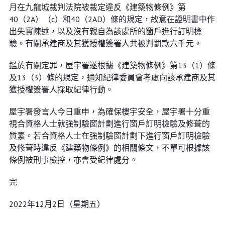
月在九龍城裁判法院被裁定違反《建築物條例》第
40（2A）（c）和40（2AD）條的規定，故意在證明書中作
出失實陳述，以及沒有親自為該處所的窗戶進行訂明檢
驗。有關承建商及其獲授權簽署人共被判罰款六千元。
鑑於有關定罪，屋宇署遂根據《建築物條例》第13（1）條
及13（3）條的規定，通知紀律委員會考慮向該承建商及其
獲授權簽署人採取紀律行動。
屋宇署發言人今日重申，為確保樓宇安全，屋宇署十分重
視合資格人士就強制驗窗計劃進行窗戶訂明檢驗及修葺的
質素。若合資格人士在強制驗窗計劃下進行窗戶訂明檢驗
及修葺時違反《建築物條例》的相關條文，不單可根據該
條例被刑事檢控，亦會受紀律處分。
完
2022年12月2日（星期五）