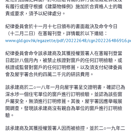
有履行或遵守根據《建築物條例》施加於合資格人士的職
責或要求，須予以紀律處分。
紀律委員會於十一月十七日頒布的書面裁決及命令今日
（十二月二日）在憲報刊登，詳情載於以下連結：
www.gld.gov.hk/egazette/pdf/20222648/cgn202226486916.p
紀律委員會命令該承建商及其獲授權簽署人在憲報刊登當
日起計八個月內，被禁止核證對窗戶的任何訂明檢驗，或
核證或監督對窗戶的任何訂明修葺，以及須支付紀律委員
會及屋宇署合共約四萬二千元的研訊費用。
該承建商於二○一八年一月向屋宇署呈交證明書，確認已為
深水埗一個住宅單位的窗戶進行訂明檢驗，並認為該些窗
戶屬安全，無須進行訂明修葺。其後，屋宇署因應舉報展
開調查，發現該承建商沒有親自為單位的窗戶進行訂明檢
驗。
該承建商及其獲授權簽署人因而被檢控，並於二○一九年二