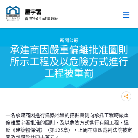
屋宇署
香港特別行政區政府
跳至內容的開始
新聞公報
承建商因嚴重偏離批准圖則
所示工程及以危險方式進行
工程被重罰
承建商因嚴重偏離批准圖則所示工
一名承建商因進行建築地盤的挖掘與側向承托工程時嚴重
程及以危險方式進行工程被重罰
偏離屋宇署批准的圖則，及以危險方式進行有關工程，違
反《建築物條例》（第123章），上周在東區裁判法院被定
罪及判罰款共四十萬元。