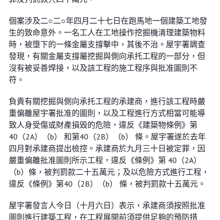
個案涉及二○二○年四月二十七日在跑馬地一個建築工地發
生的致命意外。一名工人在工地操作挖掘機清理建築物料
時，被墮下的一條金屬支撐擊中，其後不治。屋宇署調查
發現，有關金屬支撐屬挖掘與側向承托工程的一部分，但
沒有被妥善焊接，以及該工程的施工程序與批准圖則不
符。
負責有關挖掘與側向承托工程的承建商，進行該工程時嚴
重偏離屋宇署批准的圖則，以及工程進行方式相當可能導
致人身受傷或財產損毀的危險，違反《建築物條例》第
40（2A）（b） 和第40（2B）（b） 條。屋宇署遂於去年
四月對承建商提出檢控。承建商於九月三十日被定罪，因
嚴重偏離批准圖則所示工程，違反《條例》第 40（2A）
（b）條，被判罰款二十五萬元；及以危險方式進行工程，
違反《條例》第40（2B）（b） 條，被判罰款十五萬元。
屋宇署發言人今日（十月六日）表示，承建商須按照批准
圖則進行建築工程，在工程展開前須提供足夠的預防措