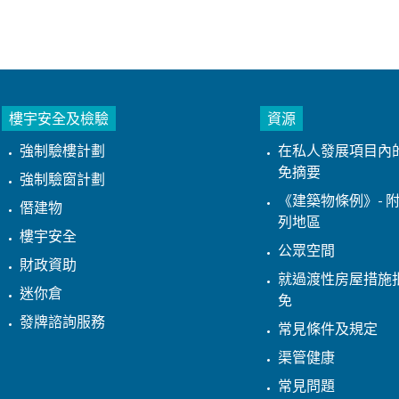
樓宇安全及檢驗
資源
強制驗樓計劃
在私人發展項目內
免摘要
強制驗窗計劃
《建築物條例》- 附
僭建物
列地區
樓宇安全
公眾空間
財政資助
就過渡性房屋措施
迷你倉
免
發牌諮詢服務
常見條件及規定
渠管健康
常見問題