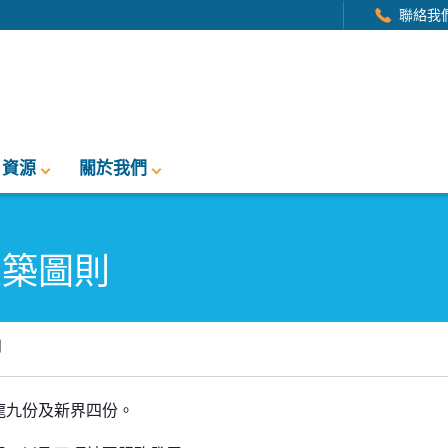
聯絡我
資源
關於我們
建築圖則
則
龍九份及新界四份。