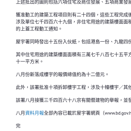
上述批出的圖則包括六項住宅及商住發展、五項商業發
獲准動工的建築工程項目則有二十四個，這些工程完成
涉及單位七千四百六十九個，非住宅用途的建築樓面面
的上蓋工程動工通知。
屋宇署同時發出十五份入伙紙，包括港島一份、九龍四
其中住宅用途的建築樓面面積有三萬七千八百七十五平
十一平方米。
八月份新落成樓宇的報價總值約為十二億元。
此外，該署批准十項拆卸樓宇工程，涉及十幢樓宇／其
該署八月接獲三千四百六十八宗有關僭建物的舉報，並
八月
資料月報
全部內容已載於屋宇署網頁（www.bd.gov
完