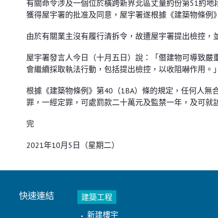
有關命令涉及一個位於橫跨新界北區丈量約份第51約地
獲得屋宇署的批准及同意，屋宇署遂根據《建築物條例》
由於有關業主沒有履行清拆令，故遭屋宇署提出檢控，
屋宇署發言人今日（十月五日）說：「僭建物可導致嚴
會繼續採取執法行動，包括提出檢控，以收阻嚇作用。
根據《建築物條例》第40（1BA）條的規定，任何人無
罪，一經定罪，可處罰款二十萬元及監禁一年，及可就
完
2021年10月5日（星期二）
快速連結
建築工程
新建樓宇