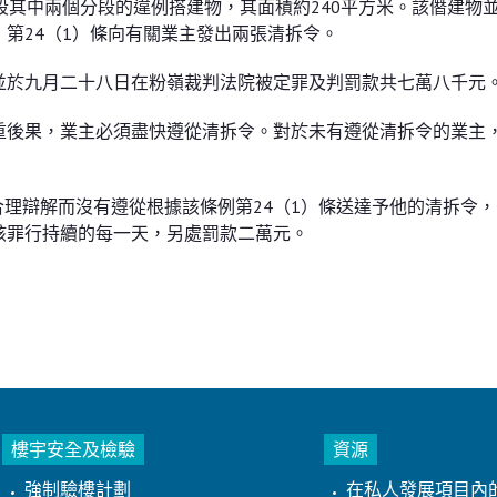
段其中兩個分段的違例搭建物，其面積約240平方米。該僭建物
第24（1）條向有關業主發出兩張清拆令。
並於九月二十八日在粉嶺裁判法院被定罪及判罰款共七萬八千元
重後果，業主必須盡快遵從清拆令。對於未有遵從清拆令的業主
」
合理辯解而沒有遵從根據該條例第24（1）條送達予他的清拆令
該罪行持續的每一天，另處罰款二萬元。
樓宇安全及檢驗
資源
強制驗樓計劃
在私人發展項目內