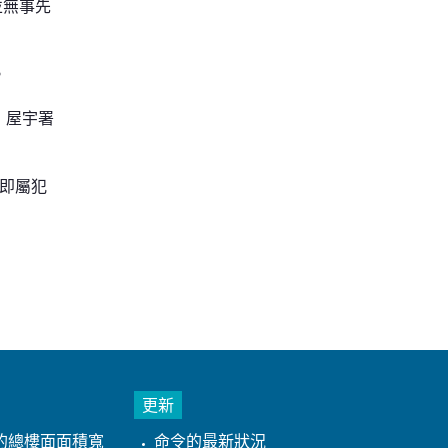
並無事先
。
，屋宇署
，即屬犯
更新
的總樓面面積寬
命令的最新狀況