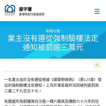
屋宇署
香港特別行政區政府
跳至內容的開始
新聞公報
業主沒有遵從強制驗樓法定
通知被罰逾三萬元
業主沒有遵從強制驗樓法定通知被
一名業主由於沒有遵從根據《建築物條例》（第123章）發
罰逾三萬元
出的強制驗樓法定通知，上月於東區裁判法院被判處罰款
三萬二千九百五十元。
有關處所為銅鑼灣白沙道一幢六層高及樓齡六十六年的住