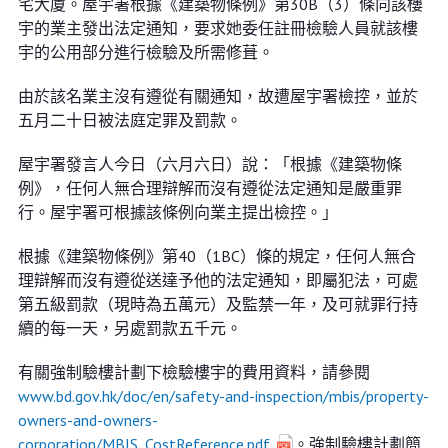
宅大廈。屋宇署根據《建築物條例》第30B（3）條向該樓
宇的業主發出法定通知，要求她委任註冊檢驗人員就該樓
宇的公用部分進行檢驗及所需修葺。
由於該名業主沒有遵從有關通知，故遭屋宇署檢控，並於
五月二十日被法庭定罪及罰款。
屋宇署發言人今日（六月六日）說：「根據《建築物條
例》，任何人無合理辯解而沒有遵從法定通知是嚴重罪
行。屋宇署可根據該條例向業主提出檢控。」
根據《建築物條例》第40（1BC）條的規定，任何人無合
理辯解而沒有遵從送達予他的法定通知，即屬犯法，可處
第五級罰款（現時為五萬元）及監禁一年，及可就罪行持
續的每一天，另處罰款五千元。
有關強制驗樓計劃下檢驗樓宇的費用資料，請參閱
www.bd.gov.hk/doc/en/safety-and-inspection/mbis/property-
owners-and-owners-
corporation/MBIS_CostReference.pdf
。強制驗樓計劃簡