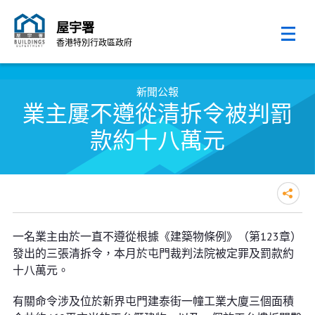
屋宇署
香港特別行政區政府
跳至內容的開始
新聞公報
業主屢不遵從清拆令被判罰
款約十八萬元
業主屢不遵從清拆令被判罰款約十
一名業主由於一直不遵從根據《建築物條例》（第123章）
八萬元
發出的三張清拆令，本月於屯門裁判法院被定罪及罰款約
十八萬元。
有關命令涉及位於新界屯門建泰街一幢工業大廈三個面積