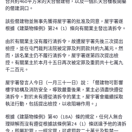
合共約460平方米的天台僭建物，以及一個於天台樓板開鑿
的僭建洞口。
該些僭建物並無事先獲得屋宇署的批准及同意，屋宇署遂
根據《建築物條例》第24（1）條向有關業主發出清拆令。
由於有關業主沒有履行清拆令，故遭屋宇署先後三次提出
檢控，並在屯門裁判法院被定罪及判罰款共約九萬元。然
而，該名業主仍不履行清拆令，屋宇署遂第四次提出檢
控。有關業主於本月十五日再次被定罪及重罰共十七萬九
千二百元。
屋宇署發言人今日（一月三十一日）說：「僭建物可影響
樓宇結構及消防安全，導致嚴重後果，業主必須盡快遵從
清拆令。對於未有遵從清拆令的業主，屋宇署會繼續採取
執法行動，包括提出檢控，以收阻嚇作用。」
根據《建築物條例》第40（1BA）條的規定，任何人無合
理辯解而沒有遵從根據該條例第24（1）條送達予他的清拆
令，即屬犯罪，一經定罪，可處罰款二十萬元及監禁一