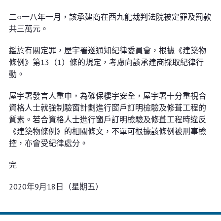
二○一八年一月，該承建商在西九龍裁判法院被定罪及罰款
共三萬元。
鑑於有關定罪，屋宇署遂通知紀律委員會，根據《建築物
條例》第13（1）條的規定，考慮向該承建商採取紀律行
動。
屋宇署發言人重申，為確保樓宇安全，屋宇署十分重視合
資格人士就強制驗窗計劃進行窗戶訂明檢驗及修葺工程的
質素。若合資格人士進行窗戶訂明檢驗及修葺工程時違反
《建築物條例》的相關條文，不單可根據該條例被刑事檢
控，亦會受紀律處分。
完
2020年9月18日（星期五）