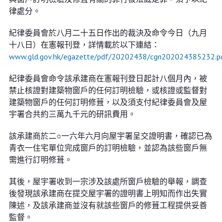
律處分。
紀律委員會於八月二十五日作出的裁決及命令今日（九月
十八日）在憲報刊登，詳情載於以下連結：
www.gld.gov.hk/egazette/pdf/20202438/cgn202024385232.p
紀律委員會命令該承建商在憲報刊登日起計八個月內，被
禁止核證對建築物窗戶的任何訂明檢驗，或核證或監督對
建築物窗戶的任何訂明修葺，以及須支付紀律委員會及屋
宇署合共約三萬九千元的研訊費用。
該承建商於二○一六年六月向屋宇署呈交證明書，確認已為
青衣一住宅單位完成窗戶的訂明檢驗，並認為該些窗戶無
需進行訂明修葺。
其後，屋宇署收到一宗涉及該處所窗戶檢驗的舉報，調查
後發現該承建商在提交屋宇署的證明書上明知而作出失實
陳述，及該承建商並沒有就該些窗戶的修葺工程提供妥善
監督。