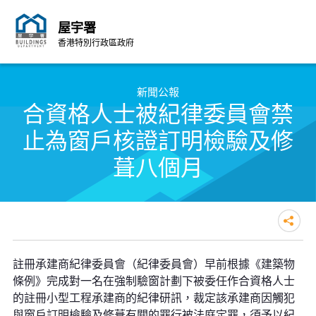
屋宇署
香港特別行政區政府
跳至內容的開始
新聞公報
合資格人士被紀律委員會禁
止為窗戶核證訂明檢驗及修
葺八個月
合資格人士被紀律委員會禁止為窗
註冊承建商紀律委員會（紀律委員會）早前根據《建築物
戶核證訂明檢驗及修葺八個月
條例》完成對一名在強制驗窗計劃下被委任作合資格人士
的註冊小型工程承建商的紀律研訊，裁定該承建商因觸犯
與窗戶訂明檢驗及修葺有關的罪行被法庭定罪，須予以紀