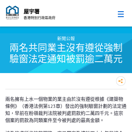
屋宇署
香港特別行政區政府
跳至內容的開始
新聞公報
兩名共同業主沒有遵從強制
驗窗法定通知被罰逾二萬元
兩名共同業主沒有遵從強制驗窗法
兩名擁有上水一個物業的業主由於沒有遵從根據《建築物
定通知被罰逾二萬元
條例》（香港法例第123章）發出的強制驗窗計劃的法定通
知，早前在粉嶺裁判法院被判處罰款約二萬四千元。這宗
個案的罰款為同類案件至今被判處的最高金額。