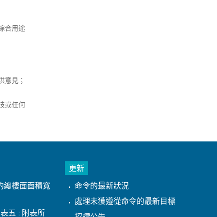
綜合用途
供意見；
技或任何
更新
的總樓面面積寬
命令的最新狀況
處理未獲遵從命令的最新目標
表五 : 附表所
招標公告