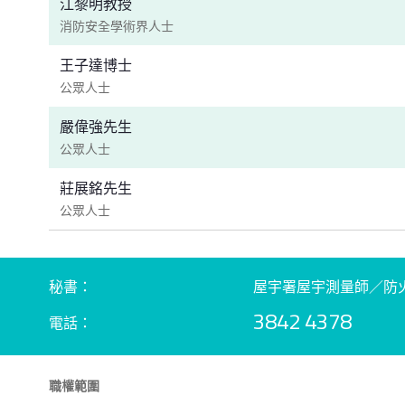
江黎明教授
消防安全學術界人士
王子達博士
公眾人士
嚴偉強先生
公眾人士
莊展銘先生
公眾人士
秘書：
屋宇署屋宇測量師／防火
3842 4378
電話：
職權範圍