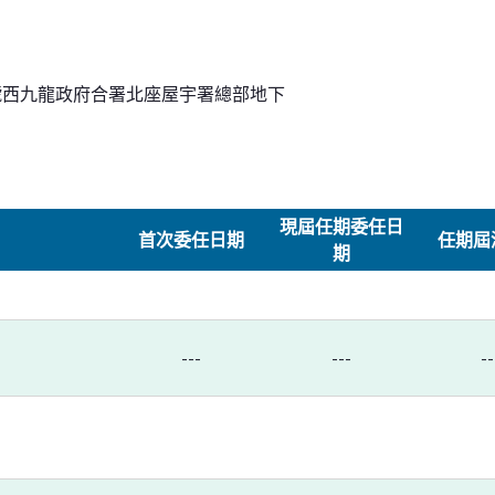
號西九龍政府合署北座屋宇署總部地下
現屆任期委任日
首次委任日期
任期屆
期
---
---
--