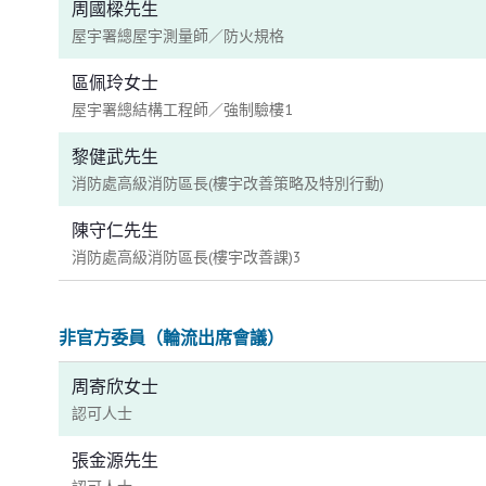
周國樑先生
屋宇署總屋宇測量師／防火規格
區佩玲女士
屋宇署總結構工程師／強制驗樓1
黎健武先生
消防處高級消防區長(樓宇改善策略及特別行動)
陳守仁先生
消防處高級消防區長(樓宇改善課)3
非官方委員（輪流出席會議）
周寄欣女士
認可人士
張金源先生