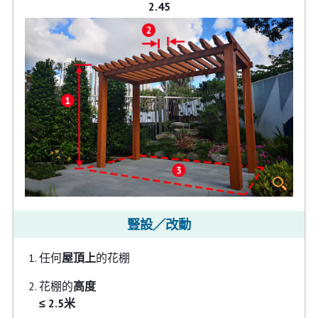
2.45
豎設／改動
任何
屋頂上
的花棚
花棚的
高度
≤ 2.5米