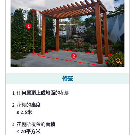
修葺
任何
屋頂上或地面
的花棚
花棚的
高度
≤ 2.5米
花棚所覆蓋的
面積
≤ 20平方米