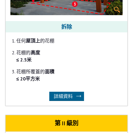
拆除
任何
屋頂上
的花棚
花棚的
高度
≤ 2.5米
花棚所覆蓋的
面積
≤ 20平方米
詳細資料
第 II 級別