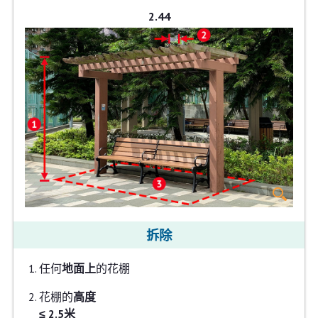
2.44
拆除
任何
地面上
的花棚
花棚的
高度
≤ 2.5米