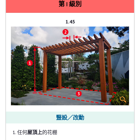
第 I 級別
1.45
豎設／改動
任何
屋頂上
的花棚