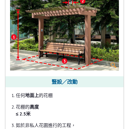
豎設／改動
任何
地面上
的花棚
花棚的
高度
≤ 2.5米
如於非私人花園進行的工程，