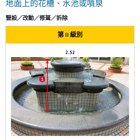
地面上的花槽、水池或噴泉
豎設／改動／修葺／拆除
第 II 級別
2.52