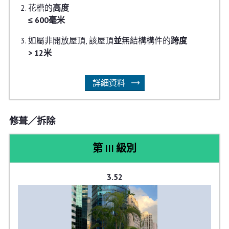
花槽的
高度
≤ 600毫米
如屬非開放屋頂, 該屋頂
並
無結構構件的
跨度
> 12米
詳細資料
修葺／拆除
第 III 級別
3.52