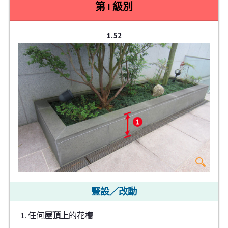
第 I 級別
1.52
豎設／改動
任何
屋頂上
的花槽