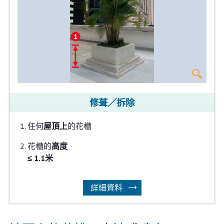
修葺／拆除
任何
屋頂上
的花槽
花槽的
高度
≤ 1.1米
詳細資料