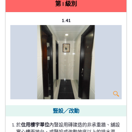
第 I 級別
1.41
豎設／改動
於
住用樓宇單位
內豎設用磚建造的非承重牆、舖設
實心樓面地台、或豎設或改動地底以上的排水渠