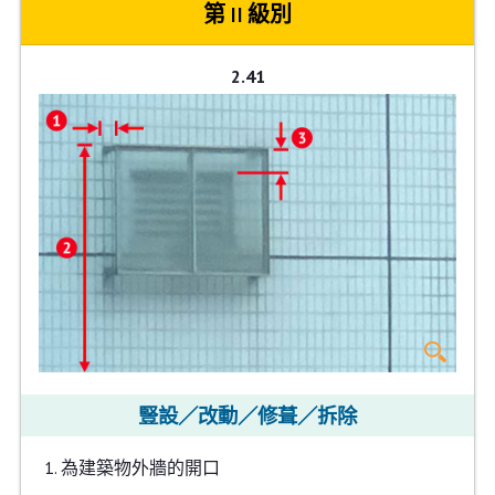
第 II 級別
2.41
豎設／改動／修葺／拆除
為建築物外牆的開口