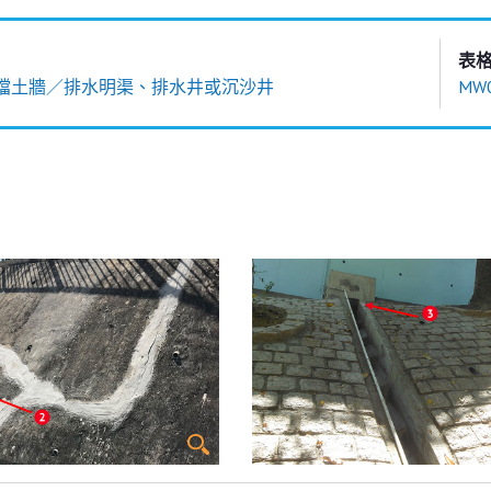
表
擋土牆／排水明渠、排水井或沉沙井
MW