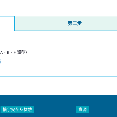
第二步
 - A、B、F 類型）
商
樓宇安全及檢驗
資源