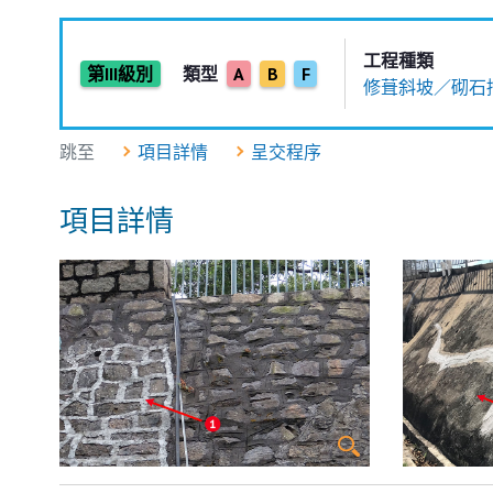
工程種類
第III級別
類型
A
B
F
修葺斜坡／砌石
跳至
項目詳情
呈交程序
項目詳情