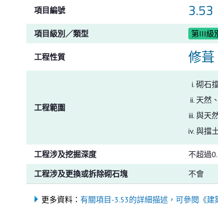
3.53
項目編號
項目級別／類型
第III級
修葺
工程性質
砌石
天然
工程範圍
與天
與擋
工程涉及挖掘深度
不超過0.
工程涉及更換或拆除砌石塊
不會
更多資料：
有關項目-3.53的詳細描述，可參閱《建