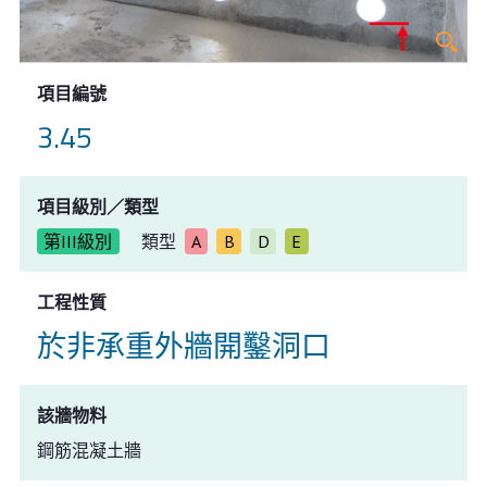
項目編號
3.45
項目級別／類型
第III級別
類型
A
B
D
E
工程性質
於非承重外牆開鑿洞口
該牆物料
鋼筋混凝土牆