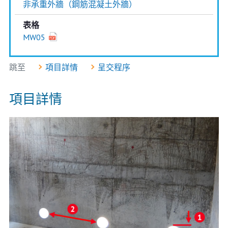
非承重外牆（鋼筋混凝土外牆）
表格
MW05
跳至
項目詳情
呈交程序
項目詳情