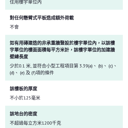
住用樓宇單位內
對任何懸臂式平板造成額外荷載
不會
如有用磚建造的非承重牆豎設於樓宇單位內，以該樓
宇單位的樓面面積每平方米計，該樓宇單位的加建牆
壁總長度
少於0.1 米, 並符合小型工程項目第 3.39(a)、 (b)、 (c)、
(d)、 (e) 及 (f)項的條件
該樓板的厚度
不小於125毫米
該地台的密度
不超過每立方米1200千克