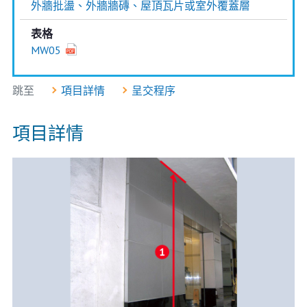
外牆批盪、外牆牆磚、屋頂瓦片或室外覆蓋層
表格
MW05
跳至
項目詳情
呈交程序
項目詳情