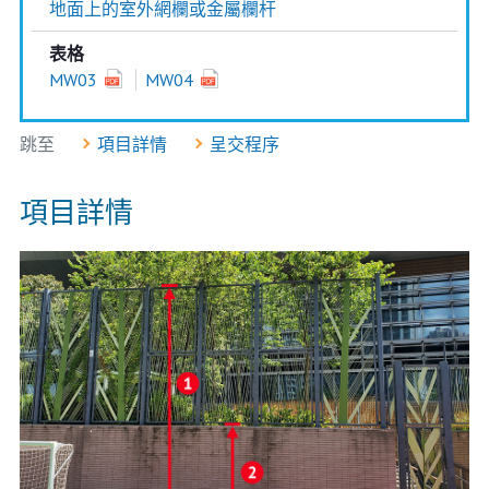
地面上的室外網欄或金屬欄杆
表格
MW03
MW04
跳至
項目詳情
呈交程序
項目詳情