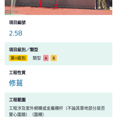
項目編號
2.58
項目級別／類型
第II級別
類型
A
B
工程性質
修葺
工程範圍
工程涉及室外網欄或金屬欄杆（不論其靠地部分是否
實心圍牆）（圍欄）