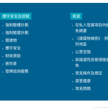
樓宇安全及檢驗
資源
強制驗樓計劃
在私人發展項目內
免摘要
強制驗窗計劃
《建築物條例》- 附
僭建物
列地區
樓宇安全
公眾空間
財政資助
就過渡性房屋措施
迷你倉
免
發牌諮詢服務
常見條件及規定
渠管健康
常見問題