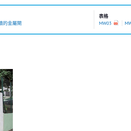
表格
牆的金屬閘
MW03
M