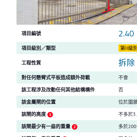
2.40
項目編號
項目級別／類型
第II級
拆除
工程性質
對任何懸臂式平板造成額外荷載
不會
該工程涉及改動任何其他結構構件
否
該金屬閘的位置
位於圍
該閘的高度
不多於3.
該閘最少有一扇的重量
多於20