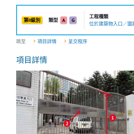
工程種類
第II級別
類型
A
G
位於建築物入口／圍
跳至
項目詳情
呈交程序
項目詳情