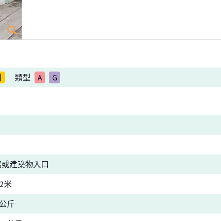
別
類型
A
G
牆或建築物入口
2米
0公斤