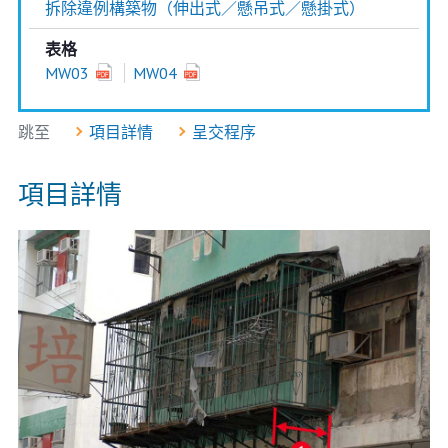
拆除違例構築物（伸出式／懸吊式／懸掛式）
表格
MW03
MW04
跳至
項目詳情
呈交程序
項目詳情