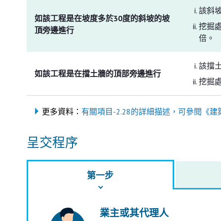
該斜
如該工程是在坡度多於30度的斜坡的坡
挖掘
頂旁邊進行
倍。
該擋
如該工程是在擋土牆的頂部旁邊進行
挖掘
更多資料：
有關項目-2.28的詳細描述，可參閱《建
呈交程序
第一步
業主或其代理人