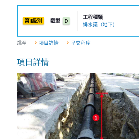
工程種類
第II級別
類型
D
排水渠（地下）
跳至
項目詳情
呈交程序
項目詳情