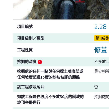
2.28
項目編號
項目級別／類型
第II級
修葺
工程性質
挖掘的深度
不多於1.
挖掘處的任何一點與任何擋土牆底部或
最少相
任何坡度超過15度的斜坡坡腳的距離
該工程涉及尾井
否
如該工程是在坡度不多於30度的斜坡的
挖掘處
坡頂旁邊進行