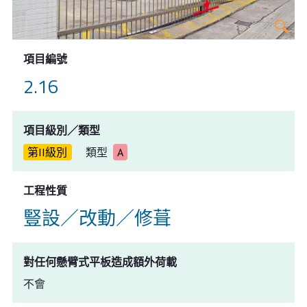
項目編號
2.16
項目級別／類型
第II級別
類型
A
工程性質
豎設／改動／修葺
對任何懸臂式平板造成額外荷載
不會