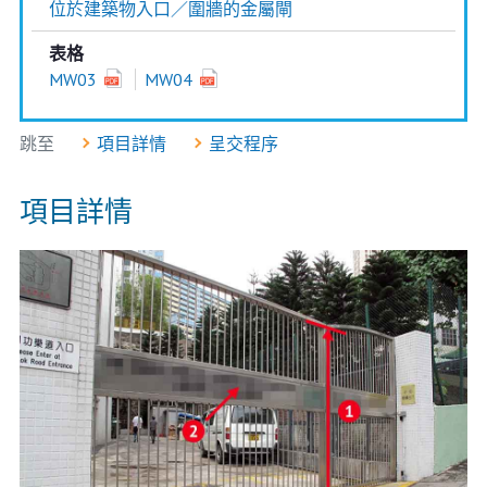
位於建築物入口／圍牆的金屬閘
表格
MW03
MW04
跳至
項目詳情
呈交程序
項目詳情