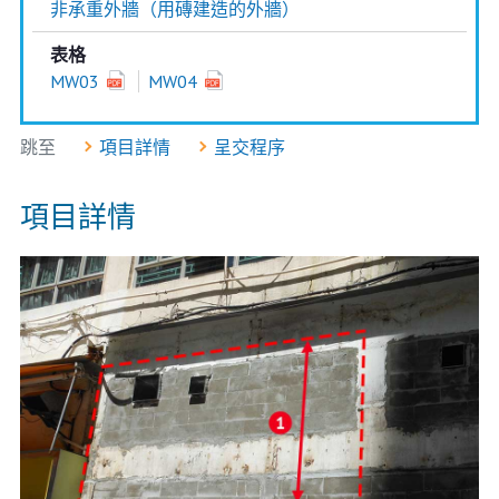
非承重外牆（用磚建造的外牆）
表格
MW03
MW04
跳至
項目詳情
呈交程序
項目詳情