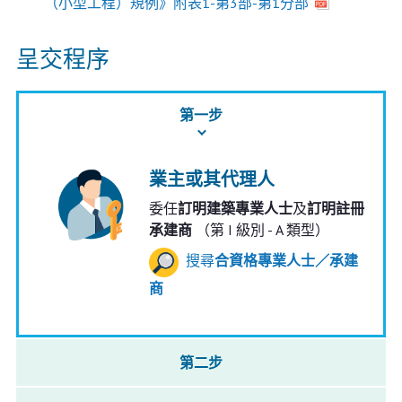
（小型工程）規例》附表1-第3部-第1分部
呈交程序
第一步
業主或其代理人
委任
訂明建築專業人士
及
訂明註冊
承建商
（第 I 級別 - A 類型）
搜尋
合資格專業人士／承建
商
第二步