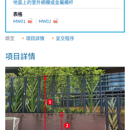
地面上的室外網欄或金屬欄杆
表格
MW01
MW02
跳至
項目詳情
呈交程序
項目詳情