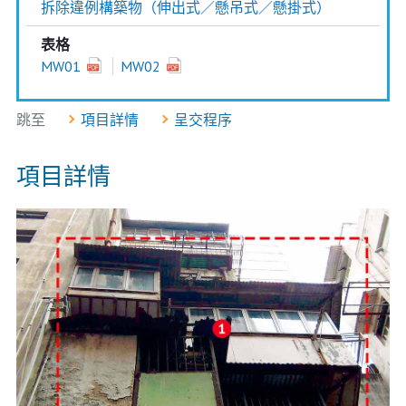
拆除違例構築物（伸出式／懸吊式／懸掛式）
表格
MW01
MW02
跳至
項目詳情
呈交程序
項目詳情