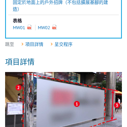
固定於地面上的戶外招牌（不包括擴展基腳的建
造）
表格
MW01
MW02
跳至
項目詳情
呈交程序
項目詳情