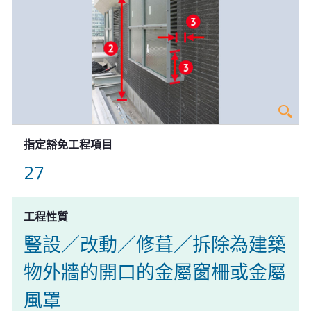
指定豁免工程項目
27
工程性質
豎設／改動／修葺／拆除為建築
物外牆的開口的金屬窗柵或金屬
風罩