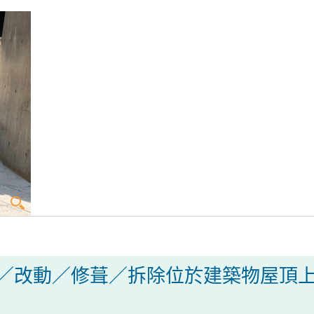
／改動／修葺／拆除位於建築物屋頂