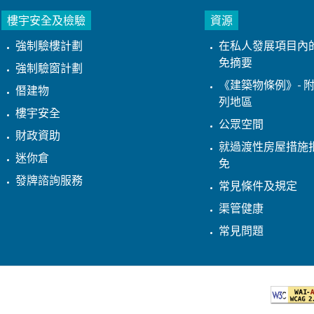
樓宇安全及檢驗
資源
強制驗樓計劃
在私人發展項目內
免摘要
強制驗窗計劃
《建築物條例》- 附
僭建物
列地區
樓宇安全
公眾空間
財政資助
就過渡性房屋措施
迷你倉
免
發牌諮詢服務
常見條件及規定
渠管健康
常見問題